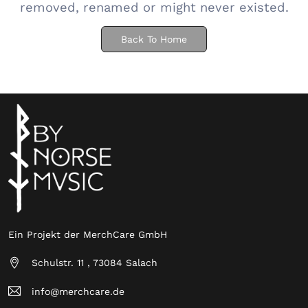
removed, renamed or might never existed.
Back To Home
Ein Projekt der MerchCare GmbH
Schulstr. 11 , 73084 Salach
info@merchcare.de